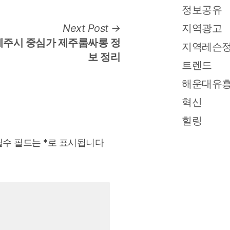
정보공유
Next
Next Post
지역광고
post:
제주시 중심가 제주룸싸롱 정
지역레슨
보 정리
트렌드
해운대유
혁신
힐링
필수 필드는
*
로 표시됩니다