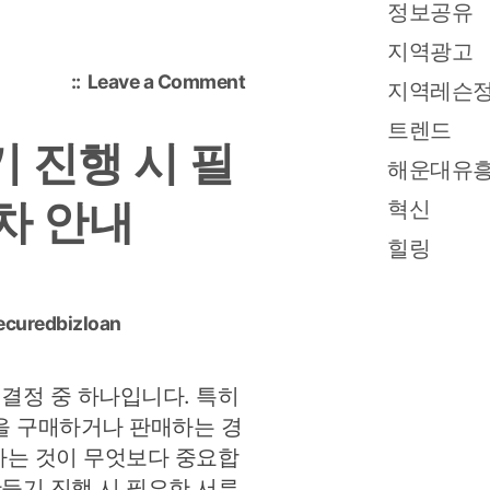
정보공유
지역광고
on
Leave a Comment
지역레슨
대
트렌드
전
 진행 시 필
룸
해운대유
싸
차 안내
혁신
롱
방
힐링
문
전
인
ecuredbizloan
원
과
 결정 중 하나입니다. 특히
시
간
을 구매하거나 판매하는 경
대
 아는 것이 무엇보다 중요합
확
산등기 진행 시 필요한 서류