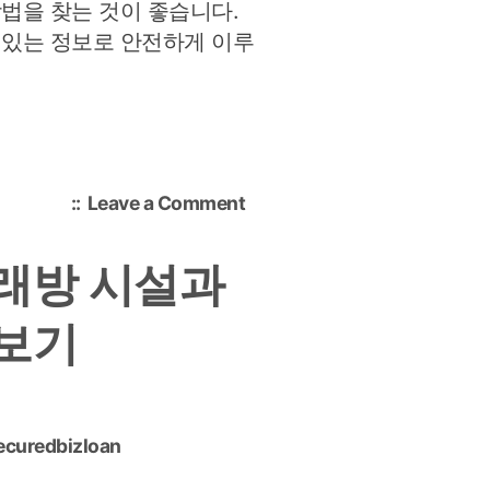
방법을 찾는 것이 좋습니다.
 있는 정보로 안전하게 이루
on
Leave a Comment
부
산
래방 시설과
부
동
펴보기
산
등
기
진
행
ecuredbizloan
시