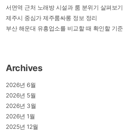
트
서면역 근처 노래방 시설과 룸 분위기 살펴보기
의
새
제주시 중심가 제주룸싸롱 정보 정리
세
부산 해운대 유흥업소를 비교할 때 확인할 기준
계
를
경
험
하
세
Archives
요
2026년 6월
2026년 5월
2026년 3월
2026년 1월
2025년 12월