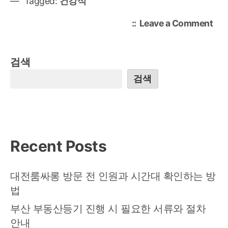
Tagged:
건강식
on
Leave a Comment
몸
이
가
검색
벼
검색
워
지
는
해
독
Recent Posts
레
시
피
대전룸싸롱 방문 전 인원과 시간대 확인하는 방
로
법
다
이
부산 부동산등기 진행 시 필요한 서류와 절차
어
안내