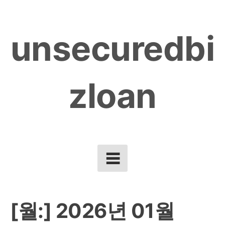
Skip
to
unsecuredbi
content
zloan
[월:]
2026년 01월