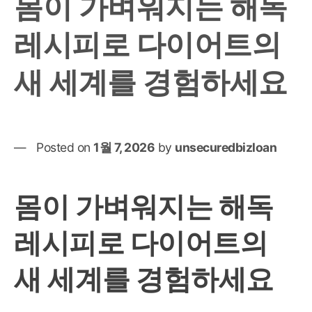
몸이 가벼워지는 해독
하
게
레시피로 다이어트의
단
맛
새 세계를 경험하세요
즐
기
는
디
저
Posted on
1월 7, 2026
by
unsecuredbizloan
트:
맛
있
몸이 가벼워지는 해독
고
영
레시피로 다이어트의
양
가
새 세계를 경험하세요
있
는
레