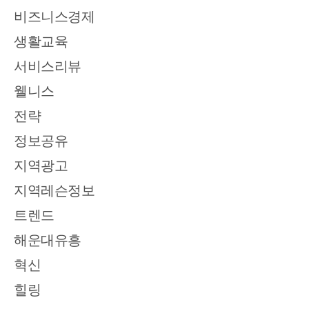
비즈니스경제
생활교육
서비스리뷰
웰니스
전략
정보공유
지역광고
지역레슨정보
트렌드
해운대유흥
혁신
힐링