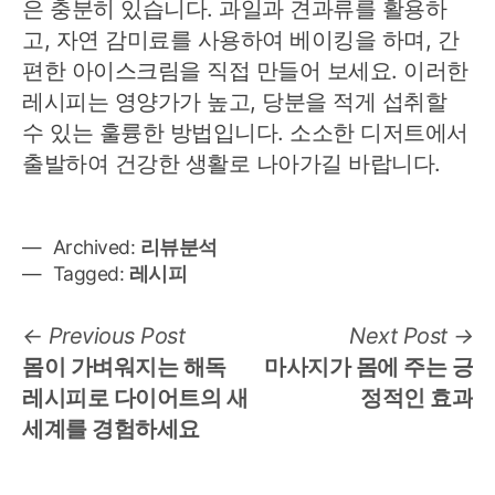
은 충분히 있습니다. 과일과 견과류를 활용하
고, 자연 감미료를 사용하여 베이킹을 하며, 간
편한 아이스크림을 직접 만들어 보세요. 이러한
레시피는 영양가가 높고, 당분을 적게 섭취할
수 있는 훌륭한 방법입니다. 소소한 디저트에서
출발하여 건강한 생활로 나아가길 바랍니다.
Archived:
리뷰분석
Tagged:
레시피
글
Previous
N
Previous Post
Next Post
post:
po
몸이 가벼워지는 해독
마사지가 몸에 주는 긍
탐
레시피로 다이어트의 새
정적인 효과
색
세계를 경험하세요