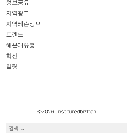
정보공유
지역광고
지역레슨정보
트렌드
해운대유흥
혁신
힐링
©2026 unsecuredbizloan
검