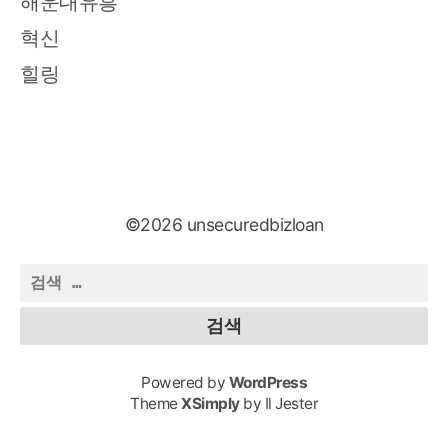
해운대유흥
혁신
힐링
©2026 unsecuredbizloan
검
색:
Powered by
WordPress
Theme
XSimply
by Il Jester