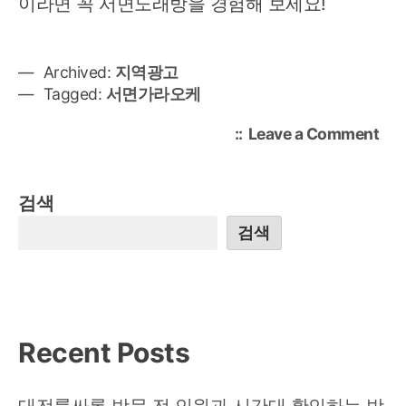
이라면 꼭 서면노래방을 경험해 보세요!
Archived:
지역광고
Tagged:
서면가라오케
on
Leave a Comment
서
면
역
검색
근
검색
처
노
래
방
시
Recent Posts
설
과
룸