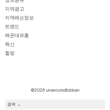
지역광고
지역레슨정보
트렌드
해운대유흥
혁신
힐링
©2026 unsecuredbizloan
검
색: